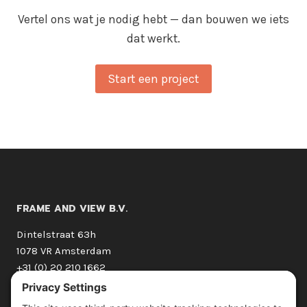
Vertel ons wat je nodig hebt — dan bouwen we iets
dat werkt.
Start een project
FRAME AND VIEW B.V.
Dintelstraat 63h
1078 VR Amsterdam
+31 (0) 20 210 1662
The Netherlands
hello@frameandview.com