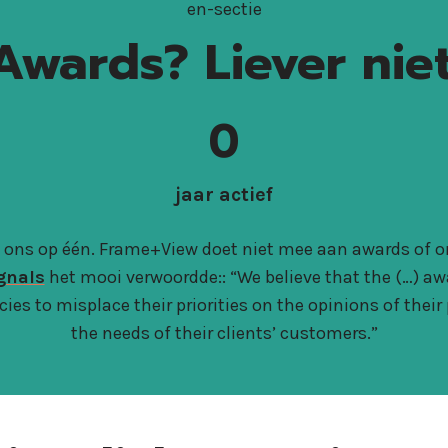
Awards? Liever niet
1
0
0
5
jaar actief
j ons op één. Frame+View doet niet mee aan awards of 
gnals
het mooi verwoordde:: “We believe that the (…) aw
es to misplace their priorities on the opinions of their 
the needs of their clients’ customers.”