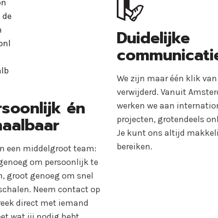
Duidelijke
communicati
We zijn maar één klik van 
verwijderd. Vanuit Amste
soonlijk én
werken we aan internatio
haalbaar
projecten, grotendeels onl
Je kunt ons altijd makkel
bereiken.
jn een middelgroot team:
 genoeg om persoonlijk te
en, groot genoeg om snel
 schalen. Neem contact op
reek direct met iemand
et wat jij nodig hebt.