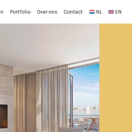
en
Portfolio
Over ons
Contact
NL
EN