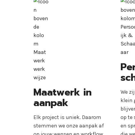
Per
sc
Maatwerk in
We zi
aanpak
klein
blijv
Elk project is uniek. Daarom
op te
stemmen we onze aanpak af
en sp
op jouw wensen en workflow.
die we