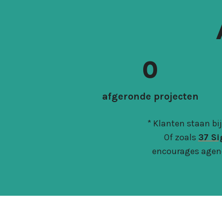
1
0
1
1
afgeronde projecten
4
* Klanten staan bi
Of zoals
37 Si
encourages agenci