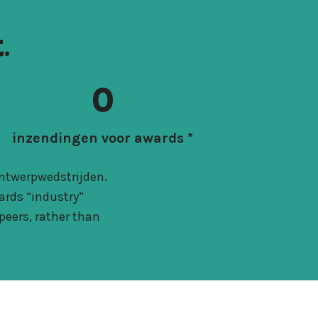
.
0
inzendingen voor awards *
ontwerpwedstrijden.
ards “industry”
peers, rather than