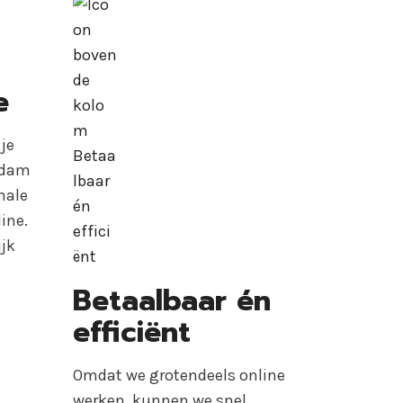
e
je
rdam
nale
ine.
ijk
Betaalbaar én
efficiënt
Omdat we grotendeels online
werken, kunnen we snel