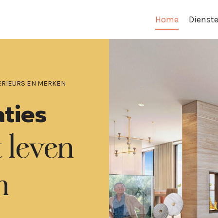
Home
Dienst
TERIEURS EN MERKEN
aties
t leven
n