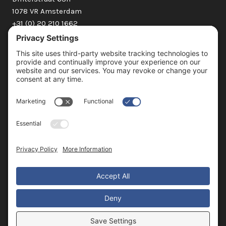
1078 VR Amsterdam
+31 (0) 20 210 1662
The Netherlands
hello@frameandview.com
ONZE DIENSTEN
3D Beelden
3D Animaties
360° Virtual Tours
360° Interactiviteit
FOLLOW
© 2025 Frame+View |
Privacyverklaring
|
Gebruiksvoorwaarden
|